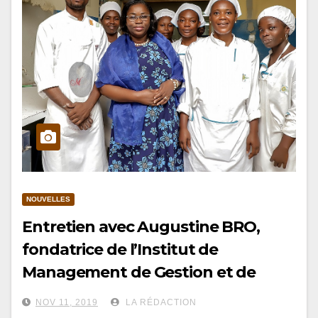
NOUVELLES
Entretien avec Augustine BRO,
fondatrice de l’Institut de
Management de Gestion et de
l’Hôtellerie (IMGH)
NOV 11, 2019
LA RÉDACTION