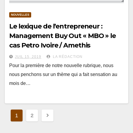
NOUVELLES
Le lexique de l’entrepreneur :
Management Buy Out « MBO » le
cas Petro Ivoire / Amethis
JUIL 15, 2019
LA RÉDACTION
Pour la première de notre nouvelle rubrique, nous
nous penchons sur un thème qui a fait sensation au
mois de…
Navigation
1
2
des