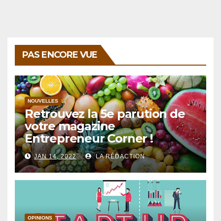
articles
PAS ENCORE VUE
NOUVELLES
Retrouvez la 5e parution de
votre magazine
Entrepreneur Corner !
JAN 14, 2022
LA RÉDACTION
OPINIONS