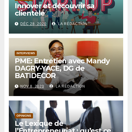
Innover et découvrir sa
clientèle
DÉC 28, 2020
LA RÉDACTION
INTERVIEWS
PME: Entretien avec Mandy
DAGRY-YACE, DG de
BATIDECOR
NOV 8, 2020
LA RÉDACTION
OPINIONS
Le Lexique de
l’Entrepreneuriat : qu’est ce