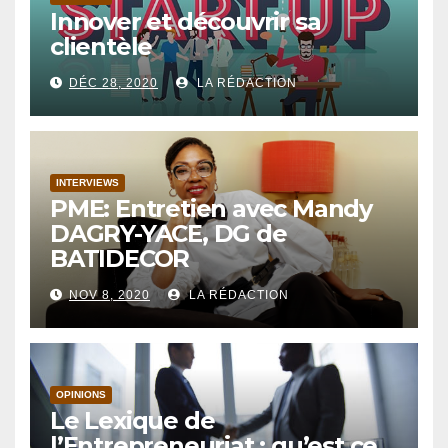
Innover et découvrir sa
clientèle
DÉC 28, 2020
LA RÉDACTION
INTERVIEWS
PME: Entretien avec Mandy
DAGRY-YACE, DG de
BATIDECOR
NOV 8, 2020
LA RÉDACTION
OPINIONS
Le Lexique de
l’Entrepreneuriat : qu’est ce