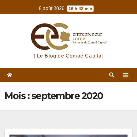
Skip
8 août 2026
16 h 42 min
to
content
| Le Blog de Comoé Capital
Mois :
septembre 2020