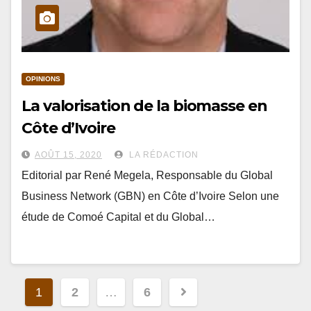
OPINIONS
La valorisation de la biomasse en
Côte d’Ivoire
AOÛT 15, 2020
LA RÉDACTION
Editorial par René Megela, Responsable du Global
Business Network (GBN) en Côte d’Ivoire Selon une
étude de Comoé Capital et du Global…
Navigation
1
2
…
6