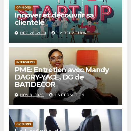
OPINIONS
Innover et découvrir sa
clientèle
DÉC 28, 2020
LA RÉDACTION
INTERVIEWS
PME: Entretien avec Mandy
DAGRY-YACE, DG de
BATIDECOR
NOV 8, 2020
LA RÉDACTION
OPINIONS